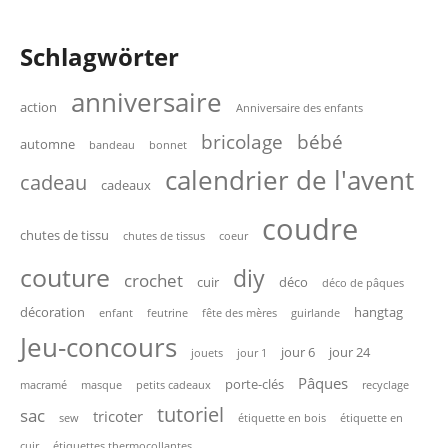
Schlagwörter
anniversaire
action
Anniversaire des enfants
bricolage
bébé
automne
bandeau
bonnet
calendrier de l'avent
cadeau
cadeaux
coudre
chutes de tissu
chutes de tissus
coeur
couture
diy
crochet
cuir
déco
déco de pâques
décoration
hangtag
enfant
feutrine
fête des mères
guirlande
Jeu-concours
jour 6
jour 24
jouets
jour 1
Pâques
porte-clés
macramé
masque
petits cadeaux
recyclage
tutoriel
sac
tricoter
sew
étiquette en bois
étiquette en
cuir
étiquettes thermocollantes