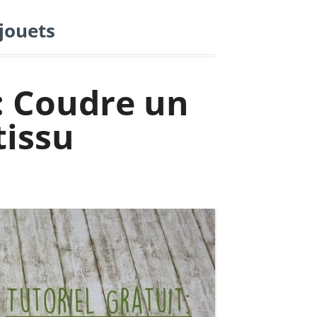
jouets
t: Coudre un
tissu