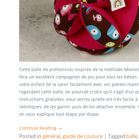
Cette balle de préhension inspirée de la méthode Montess
fera un excellent compagnon de jeu pour tous les bébés. L
votre enfant de la saisir facilement avec ses petites mai
regardant cette balle, on pourrait croîre qu’il s’agit d’un p
instructions gratuites, vous verrez qu’elle est très facile à
identiques, de les garnir, puis de les attacher ensemble. V
on vous explique tout étape par étape.
Continue Reading →
Posted in
général
,
guide de couture
|
Tagged
balle