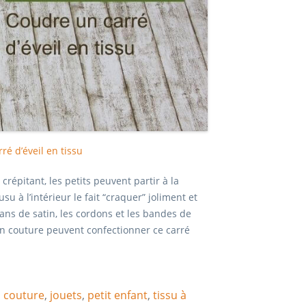
ré d’éveil en tissu
crépitant, les petits peuvent partir à la
u à l’intérieur le fait “craquer” joliment et
ans de satin, les cordons et les bandes de
 en couture peuvent confectionner ce carré
,
couture
,
jouets
,
petit enfant
,
tissu à