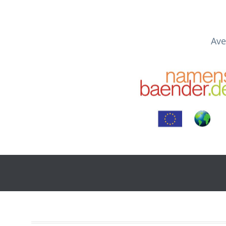
Skip
to
content
Ave