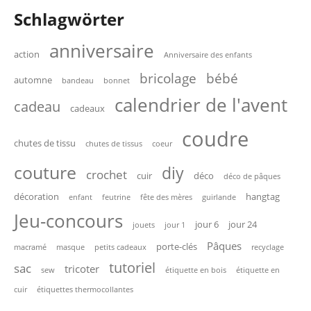
Schlagwörter
anniversaire
action
Anniversaire des enfants
bricolage
bébé
automne
bandeau
bonnet
calendrier de l'avent
cadeau
cadeaux
coudre
chutes de tissu
chutes de tissus
coeur
couture
diy
crochet
cuir
déco
déco de pâques
décoration
hangtag
enfant
feutrine
fête des mères
guirlande
Jeu-concours
jour 6
jour 24
jouets
jour 1
Pâques
porte-clés
macramé
masque
petits cadeaux
recyclage
tutoriel
sac
tricoter
sew
étiquette en bois
étiquette en
cuir
étiquettes thermocollantes