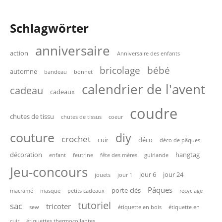
Schlagwörter
anniversaire
action
Anniversaire des enfants
bricolage
bébé
automne
bandeau
bonnet
calendrier de l'avent
cadeau
cadeaux
coudre
chutes de tissu
chutes de tissus
coeur
couture
diy
crochet
cuir
déco
déco de pâques
décoration
hangtag
enfant
feutrine
fête des mères
guirlande
Jeu-concours
jour 6
jour 24
jouets
jour 1
Pâques
porte-clés
macramé
masque
petits cadeaux
recyclage
tutoriel
sac
tricoter
sew
étiquette en bois
étiquette en
cuir
étiquettes thermocollantes