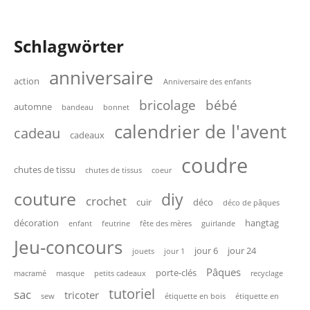
Schlagwörter
anniversaire
action
Anniversaire des enfants
bricolage
bébé
automne
bandeau
bonnet
calendrier de l'avent
cadeau
cadeaux
coudre
chutes de tissu
chutes de tissus
coeur
couture
diy
crochet
cuir
déco
déco de pâques
décoration
hangtag
enfant
feutrine
fête des mères
guirlande
Jeu-concours
jour 6
jour 24
jouets
jour 1
Pâques
porte-clés
macramé
masque
petits cadeaux
recyclage
tutoriel
sac
tricoter
sew
étiquette en bois
étiquette en