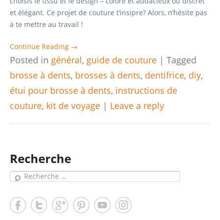
choisis le tissu et le design – coloré et audacieux ou discret
et élégant. Ce projet de couture t’insipre? Alors, n’hésite pas
à te mettre au travail !
Continue Reading →
Posted in
général
,
guide de couture
|
Tagged
brosse à dents
,
brosses à dents
,
dentifrice
,
diy
,
étui pour brosse à dents
,
instructions de
couture
,
kit de voyage
|
Leave a reply
Recherche
Search